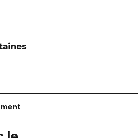
taines
lement
 le