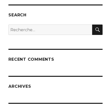
SEARCH
REC
Recherche
pour
:
RECENT COMMENTS
ARCHIVES