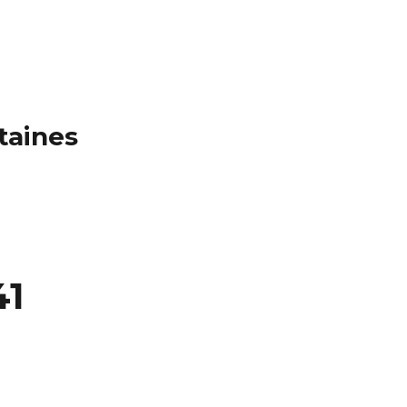
taines
41