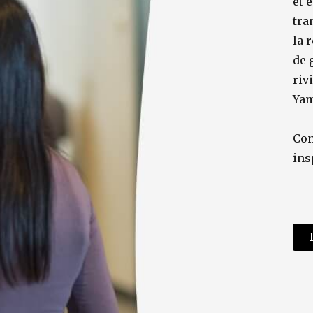
et 
tra
la 
de 
riv
Yam
Con
ins