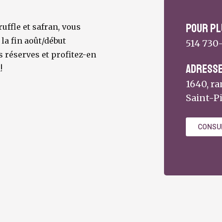
Pour pl
ruffle et safran, vous
 la fin août/début
514 730
s réserves et profitez-en
Adress
!
1640, ra
Saint-Pi
CONSUL