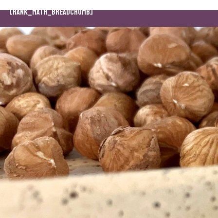
[rank_math_breadcrumb]