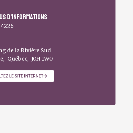
us d'informations
-4226
e
ng de la Rivière Sud
e,
Québec,
J0H 1W0
TEZ LE SITE INTERNET