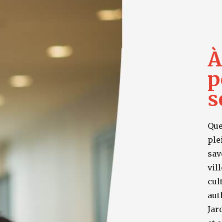
À
p
s
Que
ple
sav
vil
cul
aut
Jar