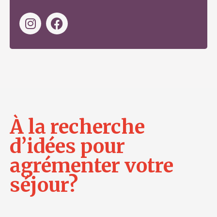
À la recherche
d’idées pour
agrémenter votre
séjour?