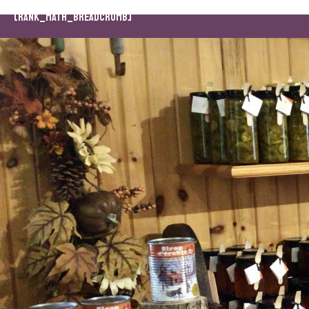
[rank_math_breadcrumb]