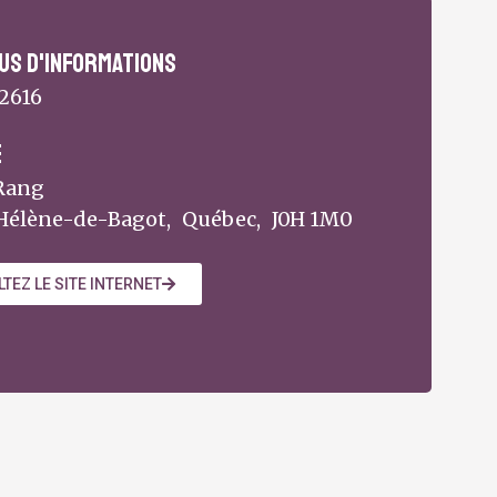
us d'informations
-2616
e
 Rang
Hélène-de-Bagot,
Québec,
J0H 1M0
TEZ LE SITE INTERNET