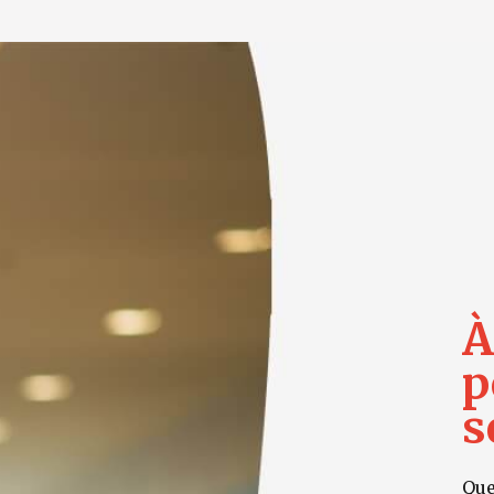
À
p
s
Que