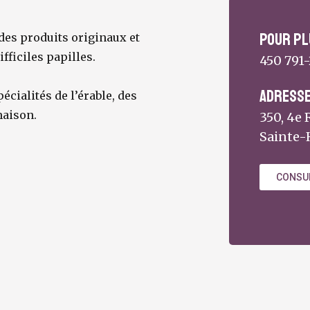
Pour pl
 des produits originaux et
fficiles papilles.
450 791
Adress
écialités de l’érable, des
maison.
350, 4e
Sainte-
CONSUL