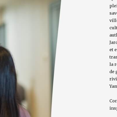
ple
sav
vil
cul
aut
Jar
et 
tra
la 
de 
riv
Yam
Con
ins