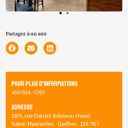
Partagez à un ami
Pour plus d'informations
450 924-5797
Adresse
1105, rue Daniel-Johnson Ouest
Saint-Hyacinthe,
Québec,
J2S 7K7