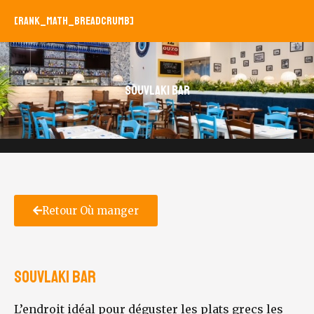
[rank_math_breadcrumb]
Souvlaki Bar
Retour Où manger
Souvlaki Bar
L’endroit idéal pour déguster les plats grecs les