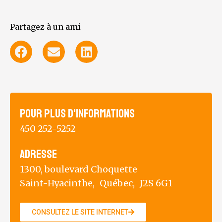
Partagez à un ami
Pour plus d'informations
450 252-5252
Adresse
1300, boulevard Choquette
Saint-Hyacinthe,
Québec,
J2S 6G1
CONSULTEZ LE SITE INTERNET