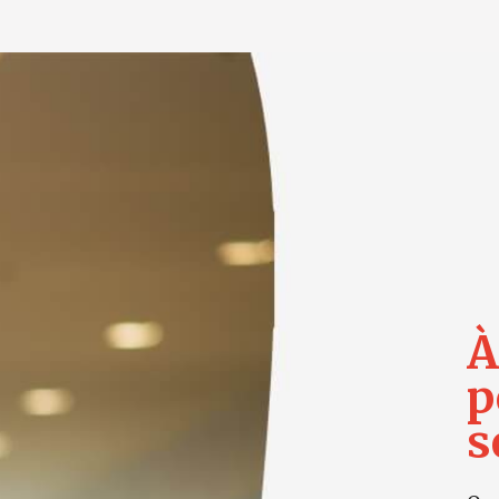
À
p
s