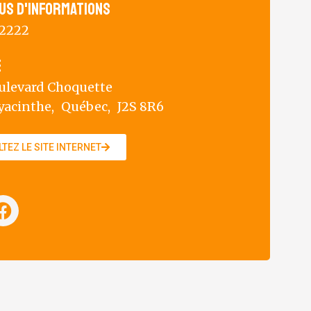
us d'informations
-2222
e
oulevard Choquette
yacinthe,
Québec,
J2S 8R6
TEZ LE SITE INTERNET