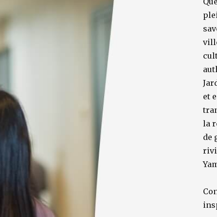
Que
ple
sav
vil
cul
aut
Jar
et 
tra
la 
de 
riv
Yam
Con
ins