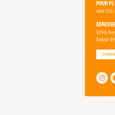
Pour pl
450 771
Adress
1250, b
Saint-H
CONSUL