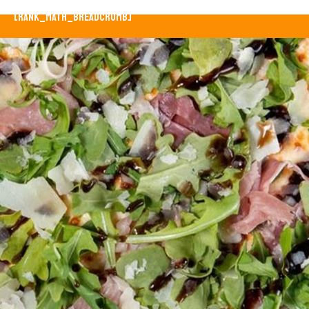
[rank_math_breadcrumb]