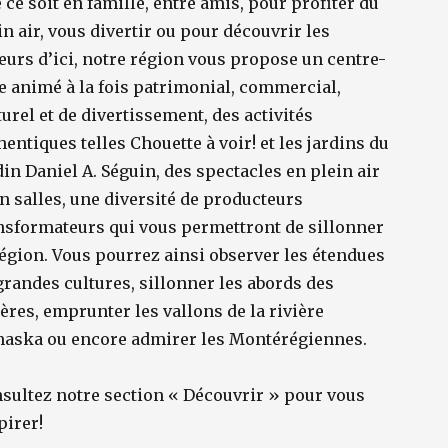
 ce soit en famille, entre amis, pour profiter du
in air, vous divertir ou pour découvrir les
eurs d’ici, notre région vous propose un centre-
le animé à la fois patrimonial, commercial,
turel et de divertissement, des activités
hentiques telles Chouette à voir! et les jardins du
din Daniel A. Séguin, des spectacles en plein air
en salles, une diversité de producteurs
nsformateurs qui vous permettront de sillonner
région. Vous pourrez ainsi observer les étendues
grandes cultures, sillonner les abords des
ières, emprunter les vallons de la rivière
aska ou encore admirer les Montérégiennes.
sultez notre section « Découvrir » pour vous
pirer!