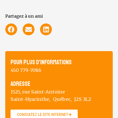
Partagez à un ami
Pour plus d'informations
450 779-7086
Adresse
1525, rue Saint-Antoine
Saint-Hyacinthe,
Québec,
J2S 3L2
CONSULTEZ LE SITE INTERNET