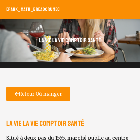
[rank_math_breadcrumb]
La Vie La Vie comptoir santé
Retour Où manger
La Vie La Vie comptoir santé
Situé à deux pas du 1555, marché public au centre-