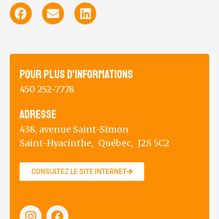
Pour plus d'informations
450 252-7778
Adresse
438, avenue Saint-Simon
Saint-Hyacinthe,
Québec,
J2S 5C2
CONSULTEZ LE SITE INTERNET