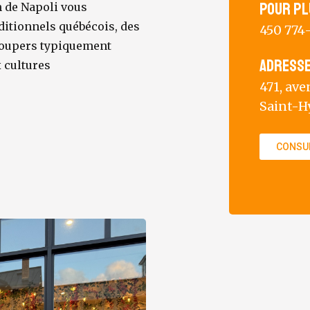
Pour pl
n de Napoli vous
aditionnels québécois, des
450 774
 soupers typiquement
Adress
x cultures
471, av
Saint-H
CONSUL