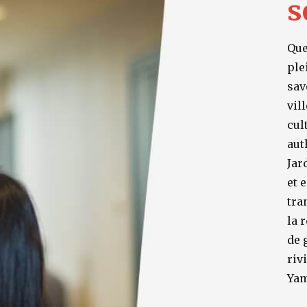
s
Que
ple
sav
vil
cul
aut
Jar
et 
tra
la 
de 
riv
Yam