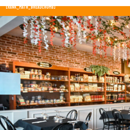
[rank_math_breadcrumb]