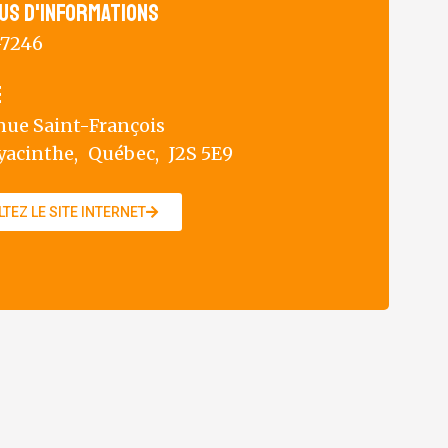
us d'informations
-7246
e
enue Saint-François
yacinthe,
Québec,
J2S 5E9
TEZ LE SITE INTERNET