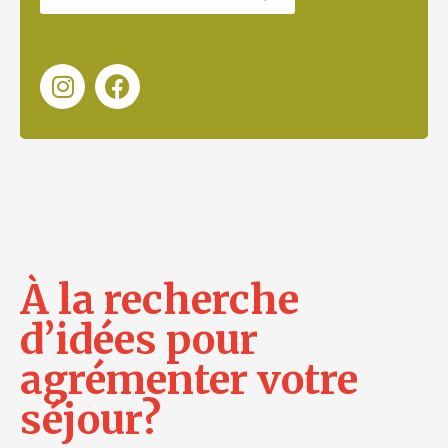
À la recherche
d’idées pour
agrémenter votre
séjour?