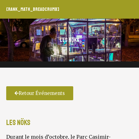
[rank_math_breadcrumb]
Les Nöks
Retour Événements
Les Nöks
Durant le mois d’octobre, le Parc Casimir-